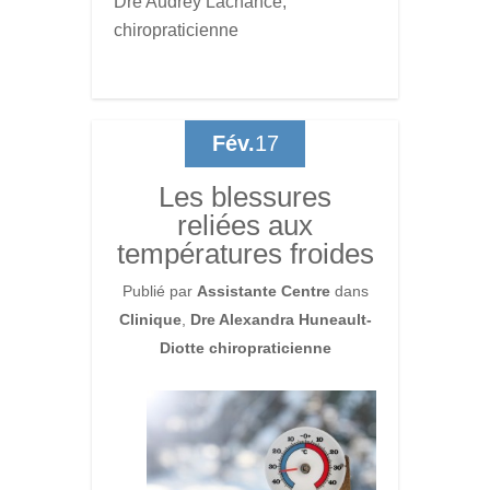
Dre Audrey Lachance,
chiropraticienne
Fév.
17
Les blessures
reliées aux
températures froides
Publié par
Assistante Centre
dans
Clinique
,
Dre Alexandra Huneault-
Diotte chiropraticienne