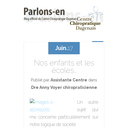
Juin.
17
Nos enfants et les
écoles…
Publié par
Assistante Centre
dans
Dre Anny Voyer chiropraticienne
Un autre
sujet qui
me concerne particulièrement sur
notre logique de société.