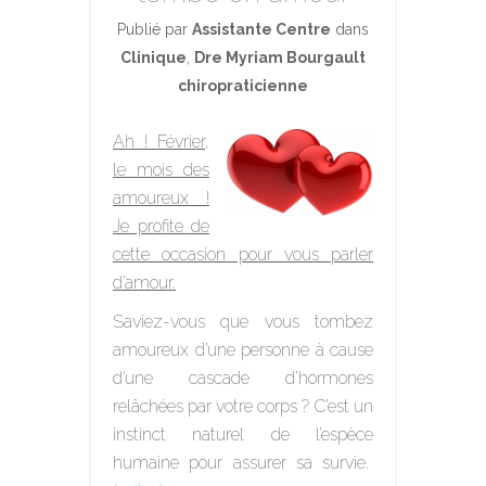
Publié par
Assistante Centre
dans
Clinique
,
Dre Myriam Bourgault
chiropraticienne
Ah ! Février,
le mois des
amoureux !
Je profite de
cette occasion pour vous parler
d’amour.
Saviez-vous que vous tombez
amoureux d’une personne à cause
d’une cascade d’hormones
relâchées par votre corps ? C’est un
instinct naturel de l’espèce
humaine pour assurer sa survie.