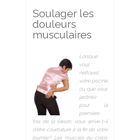
Soulager les
douleurs
musculaires
Lorsque
vous
nettoyez
votre piscine
ou que vous
jardinez
pour la
première
fois de la saison, vous arrive-t-il
d’être courbaturé à la fin de votre
journée? Les muscles du corps