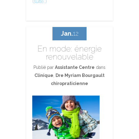
(suite…)
Jan.
12
En mode: énergie
renouvelable
Publié par
Assistante Centre
dans
Clinique
,
Dre Myriam Bourgault
chiropraticienne