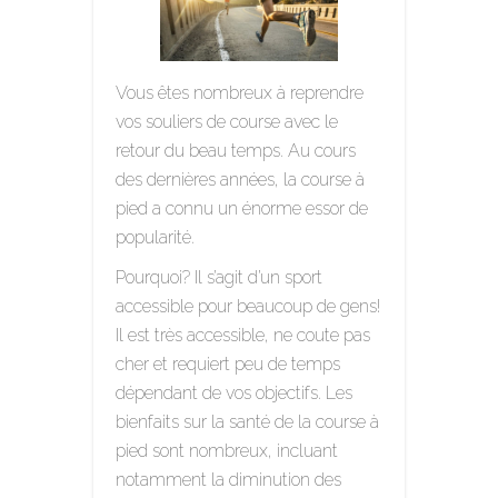
Vous êtes nombreux à reprendre
vos souliers de course avec le
retour du beau temps. Au cours
des dernières années, la course à
pied a connu un énorme essor de
popularité.
Pourquoi? Il s’agit d’un sport
accessible pour beaucoup de gens!
Il est très accessible, ne coute pas
cher et requiert peu de temps
dépendant de vos objectifs. Les
bienfaits sur la santé de la course à
pied sont nombreux, incluant
notamment la diminution des