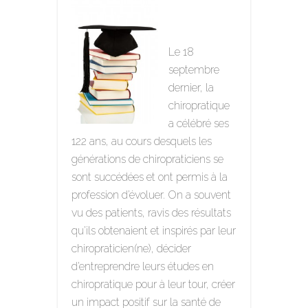
Le 18
septembre
dernier, la
chiropratique
a célébré ses
122 ans, au cours desquels les
générations de chiropraticiens se
sont succédées et ont permis à la
profession d’évoluer. On a souvent
vu des patients, ravis des résultats
qu’ils obtenaient et inspirés par leur
chiropraticien(ne), décider
d’entreprendre leurs études en
chiropratique pour à leur tour, créer
un impact positif sur la santé de