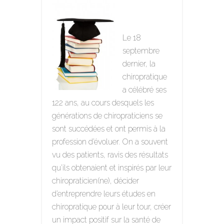
Le 18
septembre
dernier, la
chiropratique
a célébré ses
122 ans, au cours desquels les
générations de chiropraticiens se
sont succédées et ont permis à la
profession d’évoluer. On a souvent
vu des patients, ravis des résultats
qu’ils obtenaient et inspirés par leur
chiropraticien(ne), décider
d’entreprendre leurs études en
chiropratique pour à leur tour, créer
un impact positif sur la santé de