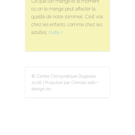
Ce que l’on mange et le moment
où on le mange peut affecter la
qualité de notre sommeil. C’est vrai
chez les enfants, comme chez les
adultes.
(suite…)
© Centre Chiropratique Dagenais
2026
|
Propulsé par Chinola web +
design inc.