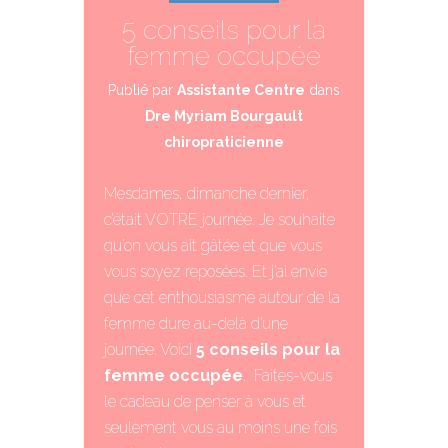
5 conseils pour la
femme occupée
Publié par
Assistante Centre
dans
Dre Myriam Bourgault
chiropraticienne
Mesdames, dimanche dernier,
c’était VOTRE journée. Je souhaite
qu’on vous ait gâtée et que vous
vous soyez reposées. Et j’ai envie
que cet enthousiasme autour de la
femme dure au-delà d’une
journée. Voici
5 conseils pour la
femme occupée
. Faites-vous
le cadeau de penser à vous et
seulement vous au moins une fois