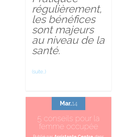
régulièrement,
les bénéfices
sont majeurs
au niveau de la
santé.
(suite…)
Mar.
14
5 conseils pour la
femme occupée
Publié par
Assistante Centre
dans