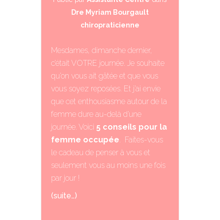
Dre Myriam Bourgault
chiropraticienne
Mesdames, dimanche dernier,
c’était VOTRE journée. Je souhaite
qu’on vous ait gâtée et que vous
vous soyez reposées. Et j’ai envie
que cet enthousiasme autour de la
femme dure au-delà d’une
journée. Voici
5 conseils pour la
femme occupée
. Faites-vous
le cadeau de penser à vous et
seulement vous au moins une fois
par jour !
(suite…)