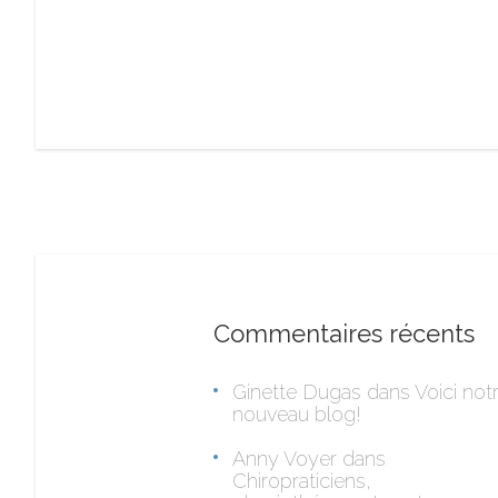
Commentaires récents
Ginette Dugas
dans
Voici not
nouveau blog!
Anny Voyer
dans
Chiropraticiens,