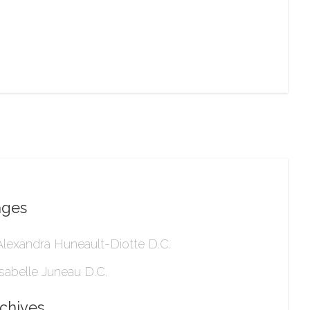
ages
Alexandra Huneault-Diotte D.C.
Isabelle Juneau D.C.
chives