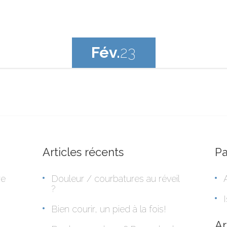
Fév.
23
Articles récents
P
re
Douleur / courbatures au réveil
?
Bien courir, un pied à la fois!
Ar