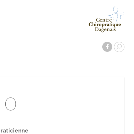
 0
praticienne