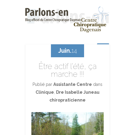
Juin.
14
Être actif l’été, ça
marche !!!
Publié par
Assistante Centre
dans
Clinique
,
Dre Isabelle Juneau
chiropraticienne