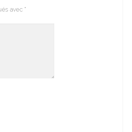
qués avec
*