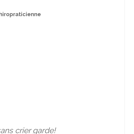
hiropraticienne
sans crier garde!