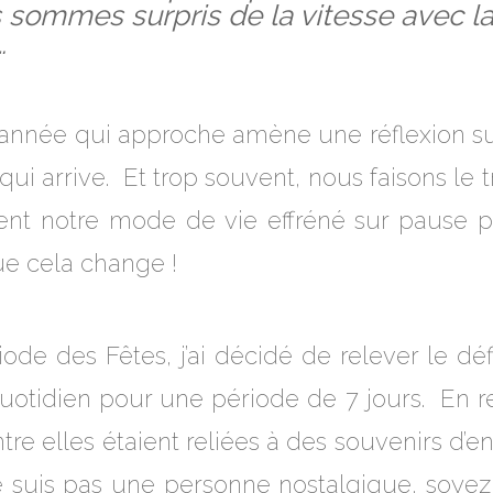
s sommes surpris de la vitesse avec l
…
 l’année qui approche amène une réflexion s
qui arrive. Et trop souvent, nous faisons le 
nt notre mode de vie effréné sur pause pou
ue cela change !
iode des Fêtes, j’ai décidé de relever le d
otidien pour une période de 7 jours. En re
ntre elles étaient reliées à des souvenirs d’e
 suis pas une personne nostalgique, soyez 