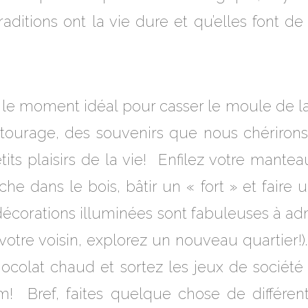
ditions ont la vie dure et qu’elles font de
 le moment idéal pour casser le moule de la 
ntourage, des souvenirs que nous chérirons 
its plaisirs de la vie! Enfilez votre mante
he dans le bois, bâtir un « fort » et faire
décorations illuminées sont fabuleuses à ad
otre voisin, explorez un nouveau quartier!)
colat chaud et sortez les jeux de société 
m! Bref, faites quelque chose de différe