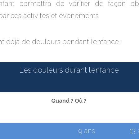
fant permettra de vérifier de façon obj
ar ces activités et événements.
nt déjà de douleurs pendant l’enfance :
Les douleurs durant l’enfance
Quand ? Où ?
9 ans
13 