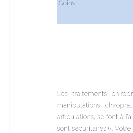
Soins
Les traitements chirop
manipulations chiropra
articulations, se font à 
sont sécuritaires (
. Votr
3)