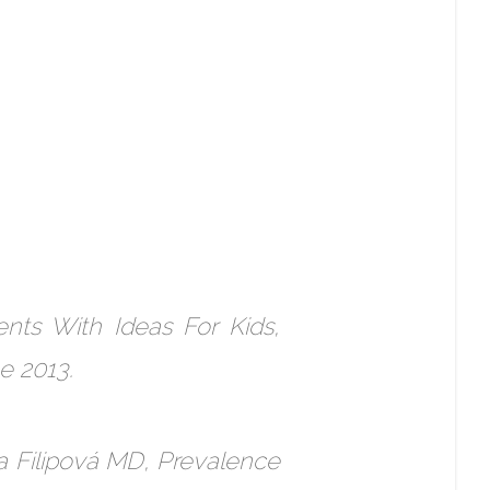
ents With Ideas For Kids,
e 2013.
a Filipová MD, Prevalence