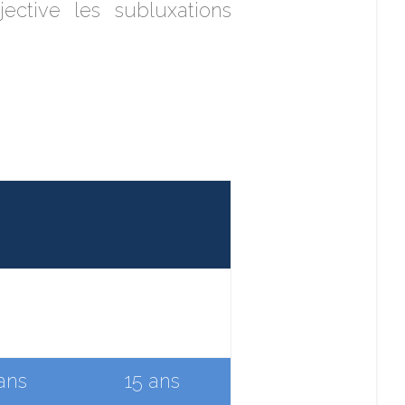
ective les subluxations
ans
15 ans