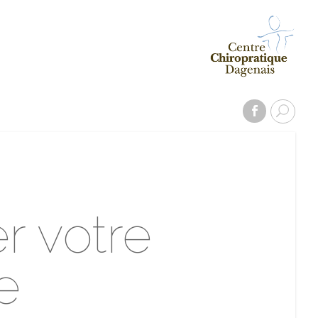
r votre
e