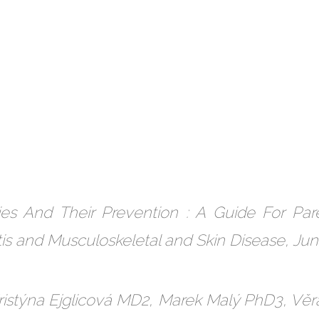
ries And Their Prevention : A Guide For Par
ritis and Musculoskeletal and Skin Disease, Jun
ristýna Ejglicová MD2, Marek Malý PhD3, Věr