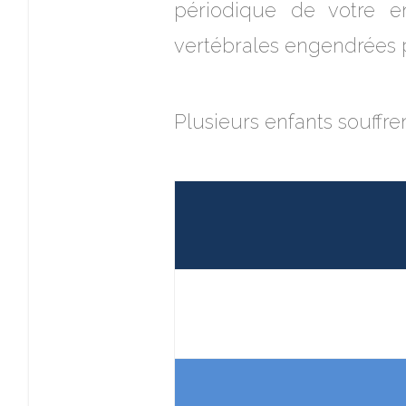
périodique de votre en
vertébrales engendrées p
Plusieurs enfants souffre