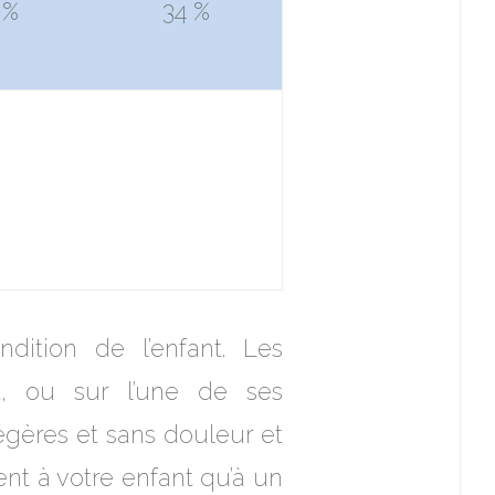
 %
34 %
dition de l’enfant. Les
nt, ou sur l’une de ses
légères et sans douleur et
t à votre enfant qu’à un