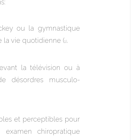
s:
ockey ou la gymnastique
 la vie quotidienne (
.
1)
evant la télévision ou à
s de désordres musculo-
ibles et perceptibles pour
Un examen chiropratique