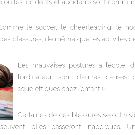
e où les incidents et accidents sont commun
 comme le soccer, le cheerleading, le h
des blessures, de même que les activités de
Les mauvaises postures à l’école, d
l’ordinateur, sont d’autres cause
squelettiques chez l’enfant (
.
2)
Certaines de ces blessures seront vis
 souvent, elles passeront inaperçues. 