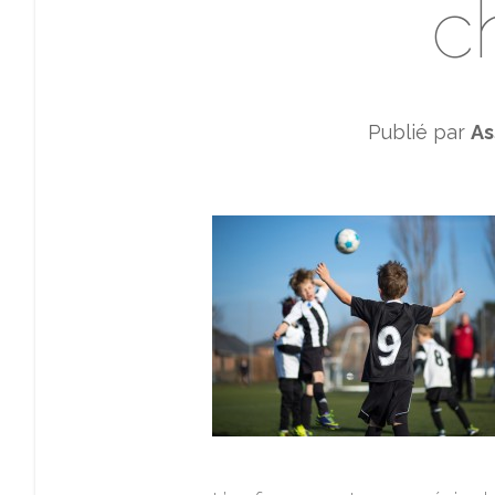
c
Publié par
As